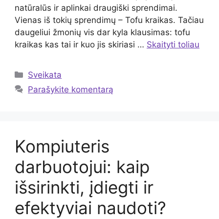
natūralūs ir aplinkai draugiški sprendimai.
Vienas iš tokių sprendimų – Tofu kraikas. Tačiau
daugeliui žmonių vis dar kyla klausimas: tofu
kraikas kas tai ir kuo jis skiriasi …
Skaityti toliau
Kategorijos
Sveikata
Parašykite komentarą
Kompiuteris
darbuotojui: kaip
išsirinkti, įdiegti ir
efektyviai naudoti?