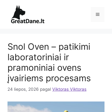
Pereiti
prie
Meniu
turinio
Snol Oven – patikimi
laboratoriniai ir
pramoniniai ovens
įvairiems procesams
24 liepos, 2026
pagal
Viktoras Viktoras