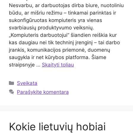
Nesvarbu, ar darbuotojas dirba biure, nuotoliniu
būdu, ar mišriu režimu – tinkamai parinktas ir
sukonfigūruotas kompiuteris yra vienas
svarbiausių produktyvumo veiksnių.
„Kompiuteris darbuotojui“ šiandien reiškia kur
kas daugiau nei tik techninį įrenginį – tai darbo
įrankis, komunikacijos priemonė, duomenų
saugykla ir net kūrybos platforma. Šiame
straipsnyje …
Skaityti toliau
Kategorijos
Sveikata
Parašykite komentarą
Kokie lietuvių hobiai