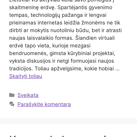
skaitmeninę erdvę. Spartėjantis gyvenimo
tempas, technologijų pažanga ir lengvai
prieinamas internetas leidžia žmonėms ne tik
dirbti ar mokytis nuotoliniu būdu, bet ir atrasti
naujas laisvalaikio formas. Šiandien virtuali
erdvė tapo vieta, kurioje mezgasi
bendruomenės, gimsta kūrybiniai projektai,
vyksta diskusijos ir netgi formuojasi naujos
tradicijos. Toliau apžvelgsime, kokie hobiai …
Skaityti toliau
Kategorijos
Sveikata
Parašykite komentarą