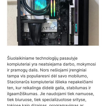
Šiuolaikiniame technologijų pasaulyje
kompiuteriai yra neatsiejama darbo, mokymosi
ir pramogų dalis. Nors nešiojami įrenginiai
tampa vis populiaresni dėl savo mobilumo,
Stacionarūs kompiuteriai išlieka nepakeičiami
ten, kur reikalinga didelė galia, stabilumas ir
ilgaamžiškumas. Jie naudojami tiek namuose,
tiek biuruose, tiek specializuotose srityse,
tokiose kaip dizainas, programavimas ar