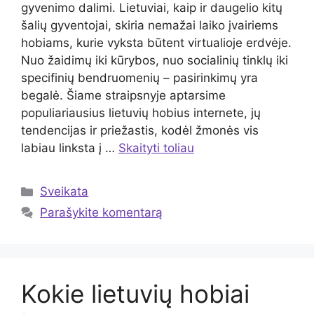
gyvenimo dalimi. Lietuviai, kaip ir daugelio kitų
šalių gyventojai, skiria nemažai laiko įvairiems
hobiams, kurie vyksta būtent virtualioje erdvėje.
Nuo žaidimų iki kūrybos, nuo socialinių tinklų iki
specifinių bendruomenių – pasirinkimų yra
begalė. Šiame straipsnyje aptarsime
populiariausius lietuvių hobius internete, jų
tendencijas ir priežastis, kodėl žmonės vis
labiau linksta į …
Skaityti toliau
Kategorijos
Sveikata
Parašykite komentarą
Kokie lietuvių hobiai