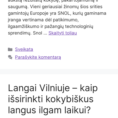
aukštą rezultatų kokybę, pakartojamumą ir
saugumą. Vieni geriausiai žinomų šios srities
gamintojų Europoje yra SNOL, kurių gaminama
įranga vertinama dėl patikimumo,
ilgaamžiškumo ir pažangių technologinių
sprendimų. Snol …
Skaityti toliau
Kategorijos
Sveikata
Parašykite komentarą
Langai Vilniuje – kaip
išsirinkti kokybiškus
langus ilgam laikui?