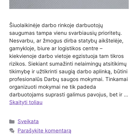
Šiuolaikinėje darbo rinkoje darbuotojų
saugumas tampa vienu svarbiausių prioritetų.
Nesvarbu, ar žmogus dirba statybų aikštelėje,
gamykloje, biure ar logistikos centre –
kiekvienoje darbo vietoje egzistuoja tam tikros
rizikos. Siekiant sumažinti nelaimingų atsitikimų
tikimybę ir užtikrinti saugią darbo aplinką, būtini
profesionalūs Darbų saugos mokymai. Tinkamai
organizuoti mokymai ne tik padeda
darbuotojams suprasti galimus pavojus, bet ir …
Skaityti toliau
Kategorijos
Sveikata
Parašykite komentarą