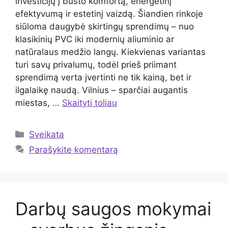
investicijų į būsto komfortą, energetinį
efektyvumą ir estetinį vaizdą. Šiandien rinkoje
siūloma daugybė skirtingų sprendimų – nuo
klasikinių PVC iki modernių aliuminio ar
natūralaus medžio langų. Kiekvienas variantas
turi savų privalumų, todėl prieš priimant
sprendimą verta įvertinti ne tik kainą, bet ir
ilgalaikę naudą. Vilnius – sparčiai augantis
miestas, …
Skaityti toliau
Kategorijos
Sveikata
Parašykite komentarą
Darbų saugos mokymai