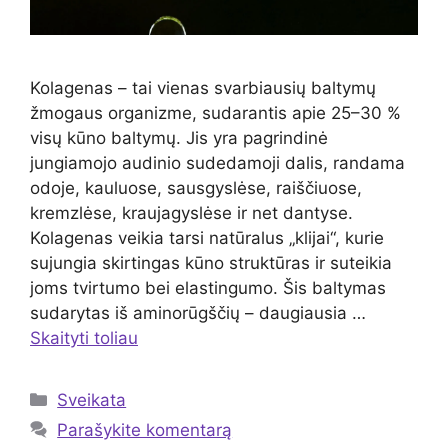
Kolagenas – tai vienas svarbiausių baltymų
žmogaus organizme, sudarantis apie 25–30 %
visų kūno baltymų. Jis yra pagrindinė
jungiamojo audinio sudedamoji dalis, randama
odoje, kauluose, sausgyslėse, raiščiuose,
kremzlėse, kraujagyslėse ir net dantyse.
Kolagenas veikia tarsi natūralus „klijai“, kurie
sujungia skirtingas kūno struktūras ir suteikia
joms tvirtumo bei elastingumo. Šis baltymas
sudarytas iš aminorūgščių – daugiausia …
Skaityti toliau
Kategorijos
Sveikata
Parašykite komentarą